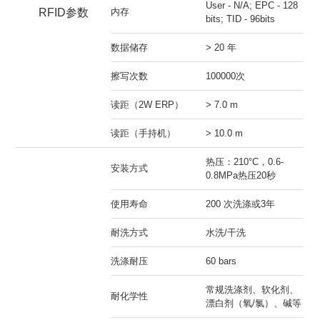
User - N/A; EPC - 128
RFID参数
内存
bits; TID - 96bits
数据储存
> 20 年
擦写次数
100000次
读距（2W ERP）
> 7.0 m
读距（手持机）
> 10.0 m
热压：210°C，0.6-
安装方式
0.8MPa热压20秒
使用寿命
200 次洗涤或3年
耐洗方式
水洗/干洗
洗涤耐压
60 bars
常规洗涤剂、软化剂、
耐化学性
漂白剂（氧/氯）、碱等