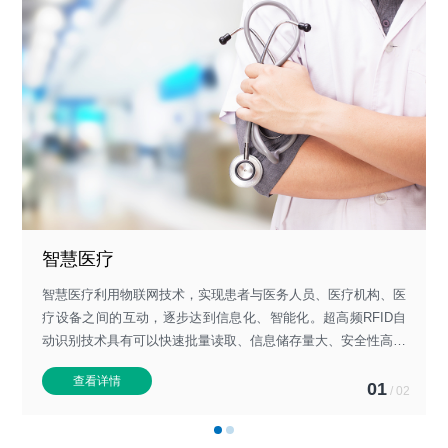
智能洗涤
智慧医疗
赋予每条布草唯一的RFID数字身份标识，利用业内领先的数据
智慧医疗利用物联网技术，实现患者与医务人员、医疗机构、医
采集设备，实时采集布草在每一个交接环节、每一个洗涤流程的
疗设备之间的互动，逐步达到信息化、智能化。超高频RFID自
状态信息；
动识别技术具有可以快速批量读取、信息储存量大、安全性高、
依托强大的数据分析工具，实现对布草全流程、全生命周期的管
身份唯一、不可复制等优势，可以记录医疗物资的身份，并高效
查看详情
查看详情
理，从而帮助经营者提升布草的流转效率，降低人工成本，提升
的跟踪医疗物资在生产、运输、仓储、临床使用等全生命周期环
01
01
/
02
/
02
客户满意度。
节的信息，实现全程可追溯，避免出现公共医疗安全问题，在智
慧医疗的建设中发挥着重要的作用。。