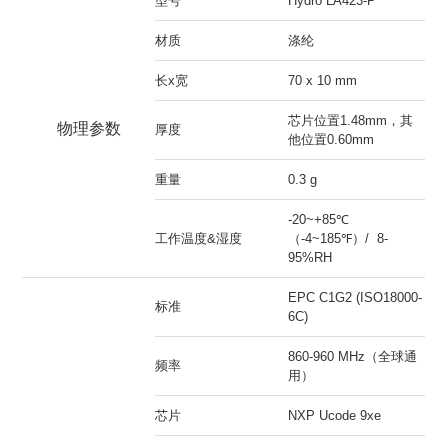
型号
Hydro LA423-P
材质
涤纶
长x宽
70 x 10 mm
芯片位置1.48mm，其
物理参数
厚度
他位置0.60mm
重量
0.3 g
-20~+85℃
工作温度&湿度
（-4~185℉）/
8-
95%RH
EPC C1G2 (ISO18000-
标准
6C)
860-960 MHz（全球通
频率
用）
芯片
NXP Ucode 9xe