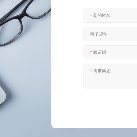
*
*
*